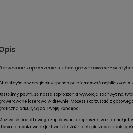
Opis
Drewniane zaproszenia ślubne grawerowane- w stylu
Chcielibyście w oryginalny sposób poinformować najbliższych o 
Jesteśmy pewni, że nasze zaproszenia wywołają zachwyt na twa
grawerowane laserowo w drewnie. Możesz skorzystać z gotowego p
graficzną pasującą do Twojej koncepcji.
Możliwość dodatkowego zapakowania zaproszeń w materiał jutowy
którym organizowane jest wesele. Już na etapie zapraszania gości 