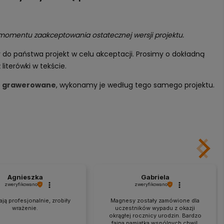
 momentu zaakceptowania ostatecznej wersji projektu.
do państwa projekt w celu akceptacji. Prosimy o dokładną
iterówki w tekście.
e grawerowane
, wykonamy je według tego samego projektu.
Agnieszka
Gabriela
zweryfikowano
zweryfikowano
ją profesjonalnie, zrobiły
Magnesy zostały zamówione dla
wrażenie.
uczestników wypadu z okazji
okrągłej rocznicy urodzin. Bardzo
fajna pamiątka wspólnych chwil.