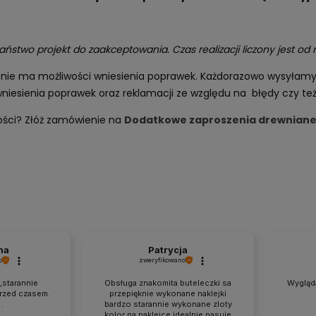
two projekt do zaakceptowania. Czas realizacji liczony jest od
i nie ma możliwości wniesienia poprawek. Każdorazowo wysyłamy 
niesienia poprawek oraz reklamacji ze względu na błędy czy też l
 gości? Złóż zamówienie na
Dodatkowe zaproszenia drewnian
na
Patrycja
o
zweryfikowano
,starannie
Obsługa znakomita buteleczki sa
Wygląda
rzed czasem.
przepięknie wykonane naklejki
.
bardzo starannie wykonane zloty
kolor na naklejce idealnie pasuje