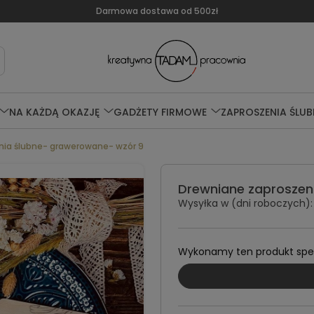
Darmowa dostawa od 500zł
NA KAŻDĄ OKAZJĘ
GADŻETY FIRMOWE
ZAPROSZENIA ŚLUB
nia ślubne- grawerowane- wzór 9
Drewniane zaproszen
Wysyłka w (dni roboczych):
Wykonamy ten produkt specj