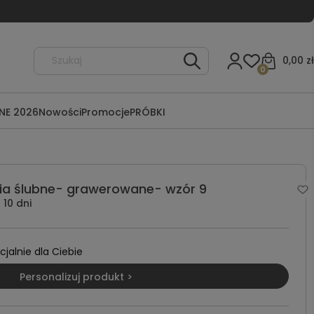
0,00 zł
0
NE 2026
Nowości
Promocje
PRÓBKI
ia ślubne- grawerowane- wzór 9
10 dni
alnie dla Ciebie
Personalizuj produkt >