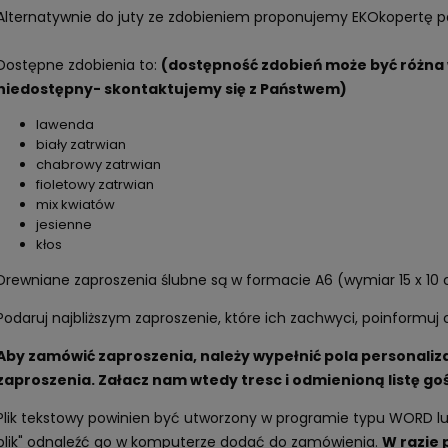
Alternatywnie do juty ze zdobieniem proponujemy EKOkopertę p
Dostępne zdobienia to:
(dostępność zdobień może być różna w
niedostępny- skontaktujemy się z Państwem)
lawenda
biały zatrwian
chabrowy zatrwian
fioletowy zatrwian
mix kwiatów
jesienne
kłos
Drewniane zaproszenia ślubne są w formacie A6 (wymiar 15 x 10
Podaruj najbliższym zaproszenie, które ich zachwyci, poinformuj 
Aby zamówić zaproszenia, należy wypełnić pola personali
zaproszenia. Załacz nam wtedy tresc i odmienioną listę go
Plik tekstowy powinien być utworzony w programie typu WORD lub
plik" odnaleźć go w komputerze dodać do zamówienia.
W razie 