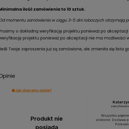
Minimalna ilość zamówienia to 10 sztuk.
Od momentu zamówienia w ciągu 3-5 dni roboczych otrzymają pańs
Prosimy o dokładną weryfikację projektu ponieważ po akceptacj
weryfikację projektu ponieważ po akceptacji nie ma możliwości w
Jeśli Twoje zaproszenia już są zamówione, ale zmieniła się lista
Opinie
Jak zbieramy opinie?
Katarzy
zweryfikowan
Wszystko pięknie
Produkt nie
zrobione. Dostawa p
Polecam 
posiada