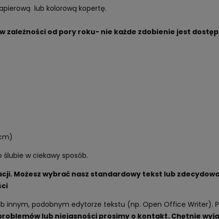
apierową lub kolorową kopertę.
 zależności od pory roku- nie każde zdobienie jest dostępn
 cm)
o ślubie w ciekawy sposób.
zacji. Możesz wybrać nasz standardowy tekst lub zdecydow
ści
 innym, podobnym edytorze tekstu (np. Open Office Writer). Pli
problemów lub niejasności prosimy o kontakt. Chętnie wyj