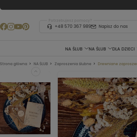
Potrzebujesz pomocy?
+48 570 367 989
Napisz do nas
NA ŚLUB
NA ŚLUB
DLA DZIECI
Strona główna
NA ŚLUB
Zaproszenia ślubne
Drewniane zaprosze