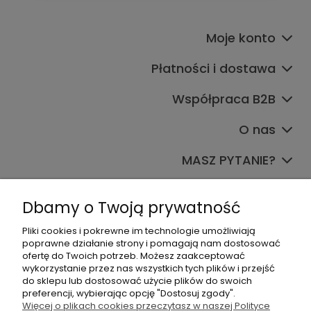
Moje konto
Płatności i dostawa
Współpraca B2B
O nas
MASZ PYTANIE?
Dołącz do nas
Dbamy o Twoją prywatność
Pliki cookies i pokrewne im technologie umożliwiają
poprawne działanie strony i pomagają nam dostosować
ofertę do Twoich potrzeb. Możesz zaakceptować
wykorzystanie przez nas wszystkich tych plików i przejść
do sklepu lub dostosować użycie plików do swoich
preferencji, wybierając opcję "Dostosuj zgody".
+48 570 367 989
Więcej o plikach cookies przeczytasz w naszej Polityce