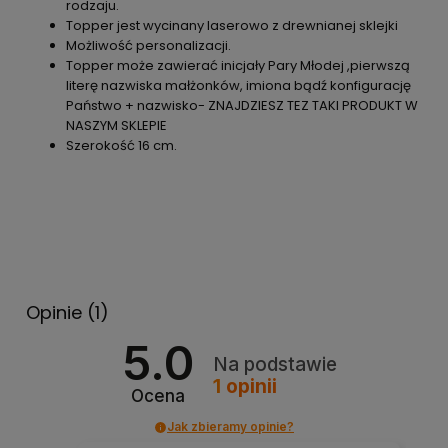
rodzaju.
Topper jest wycinany laserowo z drewnianej sklejki
Możliwość personalizacji.
Topper może zawierać inicjały Pary Młodej ,pierwszą
literę nazwiska małżonków, imiona bądź konfigurację
Państwo + nazwisko- ZNAJDZIESZ TEZ TAKI PRODUKT W
NASZYM SKLEPIE
Szerokość 16 cm.
Opinie
(1)
5.0
Na podstawie
1
opinii
Ocena
Jak zbieramy opinie?