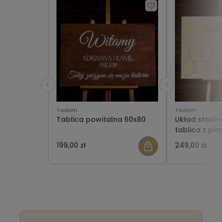
Tadam
Tadam
Tablica powitalna 60x80
Układ stołów
tablica z pl
grawerowan
199,00 zł
249,00 zł