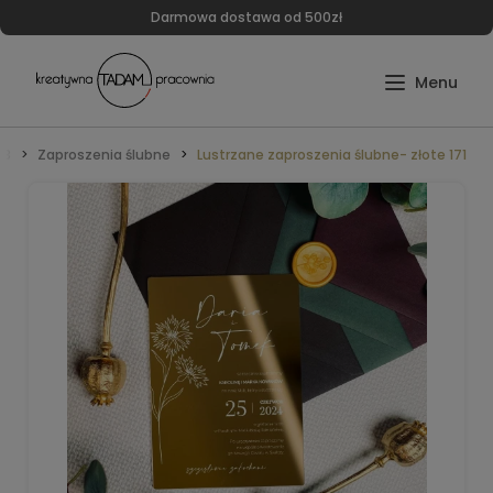
Darmowa dostawa od 500zł
UB
Zaproszenia ślubne
Lustrzane zaproszenia ślubne- złote 171