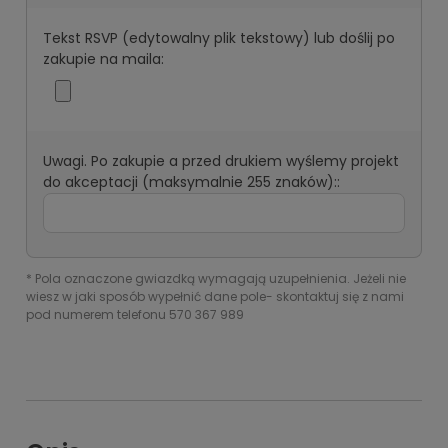
Tekst RSVP (edytowalny plik tekstowy) lub doślij po
zakupie na maila:
Uwagi. Po zakupie a przed drukiem wyślemy projekt
do akceptacji (maksymalnie 255 znaków)::
*
Pola oznaczone gwiazdką wymagają uzupełnienia. Jeżeli nie
wiesz w jaki sposób wypełnić dane pole- skontaktuj się z nami
pod numerem telefonu 570 367 989