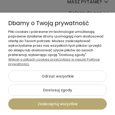
MASZ PYTANIE?
Dołącz do nas
Dbamy o Twoją prywatność
Pliki cookies i pokrewne im technologie umożliwiają
poprawne działanie strony i pomagają nam dostosować
ofertę do Twoich potrzeb. Możesz zaakceptować
wykorzystanie przez nas wszystkich tych plików i przejść
do sklepu lub dostosować użycie plików do swoich
+48 570 367 989
preferencji, wybierając opcję "Dostosuj zgody".
Więcej o plikach cookies przeczytasz w naszej Polityce
biuro.tadam@gmail.com
prywatności.
Odrzuć wszystkie
©2026 Wszelkie Prawa Zastrzeżone | TADAM Pracownia
Kreatywna
Dostosuj zgody
Szablon Flex by
Ecommercy
Zaakceptuj wszystkie