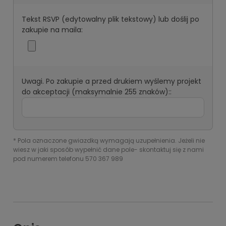
Tekst RSVP (edytowalny plik tekstowy) lub doślij po
zakupie na maila:
Uwagi. Po zakupie a przed drukiem wyślemy projekt
do akceptacji (maksymalnie 255 znaków)::
*
Pola oznaczone gwiazdką wymagają uzupełnienia. Jeżeli nie
wiesz w jaki sposób wypełnić dane pole- skontaktuj się z nami
pod numerem telefonu 570 367 989