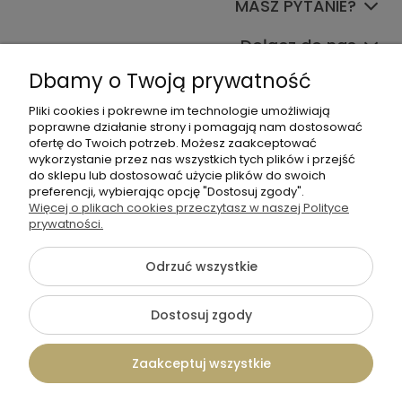
MASZ PYTANIE?
Dołącz do nas
Dbamy o Twoją prywatność
Pliki cookies i pokrewne im technologie umożliwiają
poprawne działanie strony i pomagają nam dostosować
ofertę do Twoich potrzeb. Możesz zaakceptować
wykorzystanie przez nas wszystkich tych plików i przejść
do sklepu lub dostosować użycie plików do swoich
+48 570 367 989
preferencji, wybierając opcję "Dostosuj zgody".
Więcej o plikach cookies przeczytasz w naszej Polityce
biuro.tadam@gmail.com
prywatności.
Odrzuć wszystkie
©2026 Wszelkie Prawa Zastrzeżone | TADAM Pracownia
Kreatywna
Dostosuj zgody
Szablon Flex by
Ecommercy
Zaakceptuj wszystkie