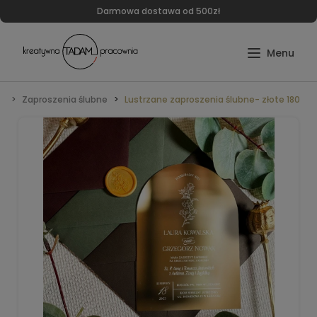
Darmowa dostawa od 500zł
UB
Zaproszenia ślubne
Lustrzane zaproszenia ślubne- złote 180