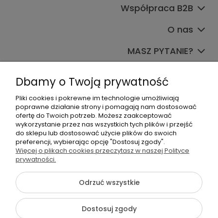
Współpraca B2B
O nas
MASZ PYTANIE?
Dołącz do nas
Dbamy o Twoją prywatność
Pliki cookies i pokrewne im technologie umożliwiają
poprawne działanie strony i pomagają nam dostosować
ofertę do Twoich potrzeb. Możesz zaakceptować
wykorzystanie przez nas wszystkich tych plików i przejść
do sklepu lub dostosować użycie plików do swoich
preferencji, wybierając opcję "Dostosuj zgody".
+48 570 367 989
Więcej o plikach cookies przeczytasz w naszej Polityce
prywatności.
biuro.tadam@gmail.com
Odrzuć wszystkie
©2026 Wszelkie Prawa Zastrzeżone | TADAM Pracownia
Dostosuj zgody
Kreatywna