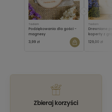
Tadam
Tadam
Podziękowania dla gości -
Drewniane p
magnesy
koperty z g
zamykane na
3,99 zł
129,00 zł
Zbieraj korzyści