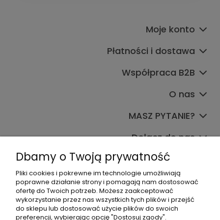
Moje konto
Płatności i dostawa
Współpraca B2B
O nas
MASZ PYTANIE?
Dołącz do nas
Dbamy o Twoją prywatność
Pliki cookies i pokrewne im technologie umożliwiają
poprawne działanie strony i pomagają nam dostosować
ofertę do Twoich potrzeb. Możesz zaakceptować
wykorzystanie przez nas wszystkich tych plików i przejść
do sklepu lub dostosować użycie plików do swoich
+48 570 367 989
preferencji, wybierając opcję "Dostosuj zgody".