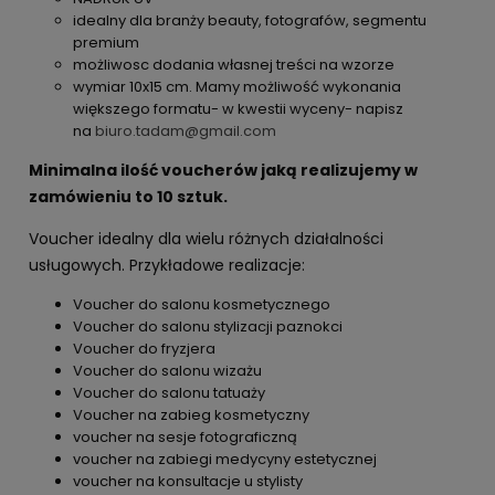
idealny dla branży beauty, fotografów, segmentu
premium
możliwosc dodania własnej treści na wzorze
wymiar 10x15 cm. Mamy możliwość wykonania
większego formatu- w kwestii wyceny- napisz
na
biuro.tadam@gmail.com
Minimalna ilość voucherów jaką realizujemy w
zamówieniu to 10 sztuk.
Voucher idealny dla wielu różnych działalności
usługowych. Przykładowe realizacje:
Voucher do salonu kosmetycznego
Voucher do salonu stylizacji paznokci
Voucher do fryzjera
Voucher do salonu wizażu
Voucher do salonu tatuaży
Voucher na zabieg kosmetyczny
voucher na sesje fotograficzną
voucher na zabiegi medycyny estetycznej
voucher na konsultacje u stylisty