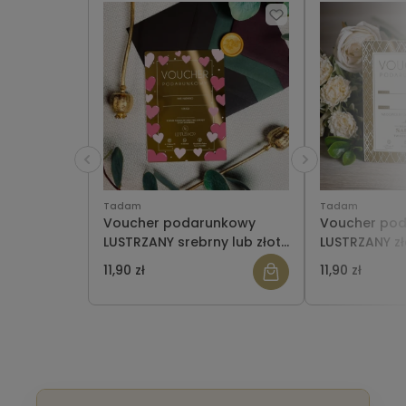
Tadam
Tadam
Voucher podarunkowy
Voucher po
LUSTRZANY srebrny lub złoty
LUSTRZANY zł
WZÓR 939
WZÓR 901
11,90 zł
11,90 zł