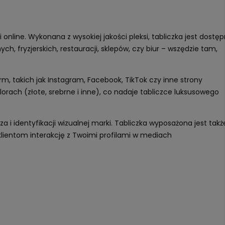
nline. Wykonana z wysokiej jakości pleksi, tabliczka jest dostę
h, fryzjerskich, restauracji, sklepów, czy biur – wszędzie tam,
m, takich jak Instagram, Facebook, TikTok czy inne strony
orach (złote, srebrne i inne), co nadaje tabliczce luksusowego
 i identyfikacji wizualnej marki. Tabliczka wyposażona jest takż
 klientom interakcję z Twoimi profilami w mediach