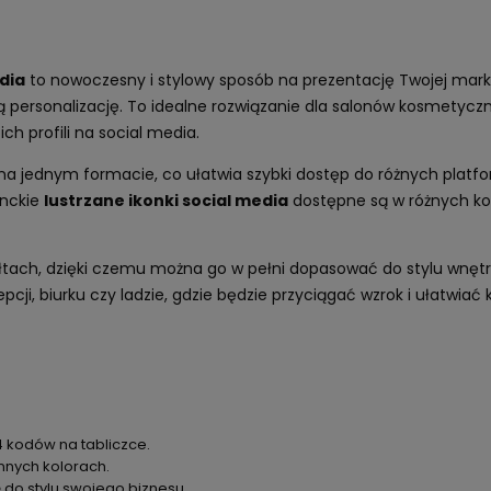
dia
to nowoczesny i stylowy sposób na prezentację Twojej marki o
 personalizację. To idealne rozwiązanie dla salonów kosmetycznyc
h profili na social media.
na jednym formacie, co ułatwia szybki dostęp do różnych platfor
anckie
lustrzane ikonki social media
dostępne są w różnych kol
łtach, dzięki czemu można go w pełni dopasować do stylu wnętrza
cji, biurku czy ladzie, gdzie będzie przyciągać wzrok i ułatwiać
4 kodów na tabliczce.
 innych kolorach.
ę do stylu swojego biznesu.