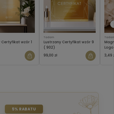
Tadam
Tada
 Certyfikat wzór 1
Lustrzany Certyfikat wzór 9
Magn
( 902)
Logo 
99,00 zł
3,49 
5% RABATU