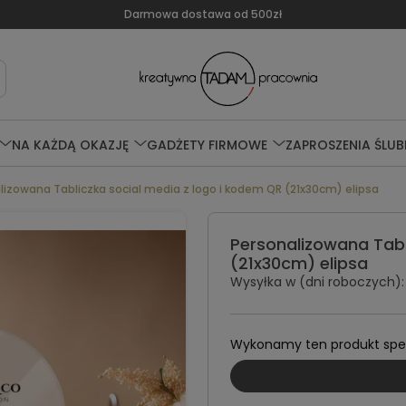
Darmowa dostawa od 500zł
NA KAŻDĄ OKAZJĘ
GADŻETY FIRMOWE
ZAPROSZENIA ŚLUB
lizowana Tabliczka social media z logo i kodem QR (21x30cm) elipsa
Personalizowana Tabl
(21x30cm) elipsa
Wysyłka w (dni roboczych):
Wykonamy ten produkt specj