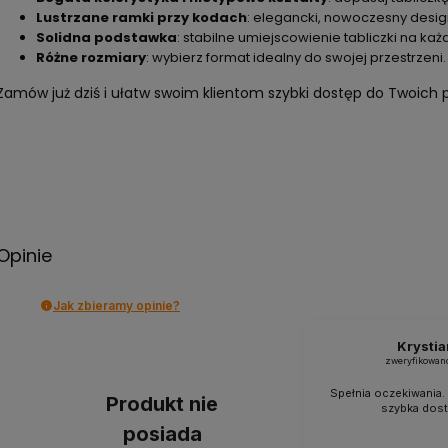
Lustrzane ramki przy kodach
: elegancki, nowoczesny desig
Solidna podstawka
: stabilne umiejscowienie tabliczki na każ
Różne rozmiary
: wybierz format idealny do swojej przestrzeni.
Zamów już dziś i ułatw swoim klientom szybki dostęp do Twoich p
Opinie
Jak zbieramy opinie?
Krystia
zweryfikowan
Spełnia oczekiwania.
Produkt nie
szybka dost
posiada