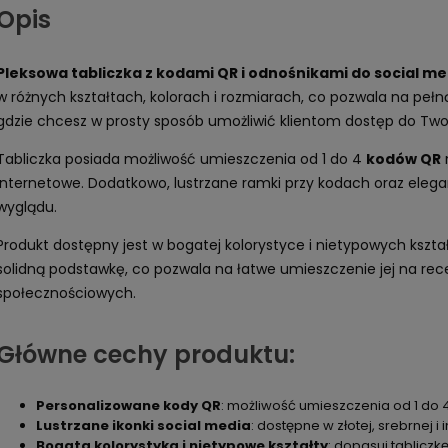
Opis
Pleksowa tabliczka z kodami QR i odnośnikami do social me
w różnych kształtach, kolorach i rozmiarach, co pozwala na pełną
gdzie chcesz w prosty sposób umożliwić klientom dostęp do Twoic
Tabliczka posiada możliwość umieszczenia od 1 do 4
kodów QR
internetowe. Dodatkowo, lustrzane ramki przy kodach oraz eleg
wyglądu.
Produkt dostępny jest w bogatej kolorystyce i nietypowych kszta
solidną podstawkę, co pozwala na łatwe umieszczenie jej na recep
społecznościowych.
Główne cechy produktu:
Personalizowane kody QR
: możliwość umieszczenia od 1 do 
Lustrzane ikonki social media
: dostępne w złotej, srebrnej i
Bogata kolorystyka i nietypowe kształty
: dopasuj tabliczk