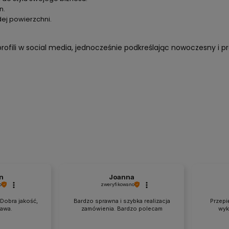
n.
dej powierzchni.
rofili w social media, jednocześnie podkreślając nowoczesny i pr
n
Joanna
o
zweryfikowano
 Dobra jakość,
Bardzo sprawna i szybka realizacja
Przepi
awa.
zamówienia. Bardzo polecam
wyk