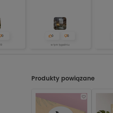
0
0
0
19
w tym tygodniu
Produkty powiązane