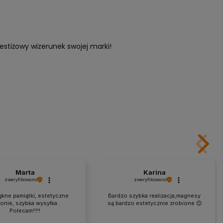
estiżowy wizerunek swojej marki!
Marta
Karina
zweryfikowano
zweryfikowano
ękne pamiątki, estetyczne
Bardzo szybka realizacja,magnesy
onie, szybka wysyłka .
są bardzo estetycznie zrobione 😊
Polecam!!!!!