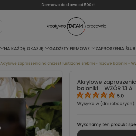
Darmowa dostawa od 500zł
NA KAŻDĄ OKAZJĘ
GADŻETY FIRMOWE
ZAPROSZENIA ŚLUB
Akrylowe zaproszenia na chrzest lustrzane srebrne- różowe baloniki - W
Akrylowe zaproszenia
baloniki - WZÓR 13 A
5.0
Wysyłka w (dni roboczych):
Wykonamy ten produkt specj