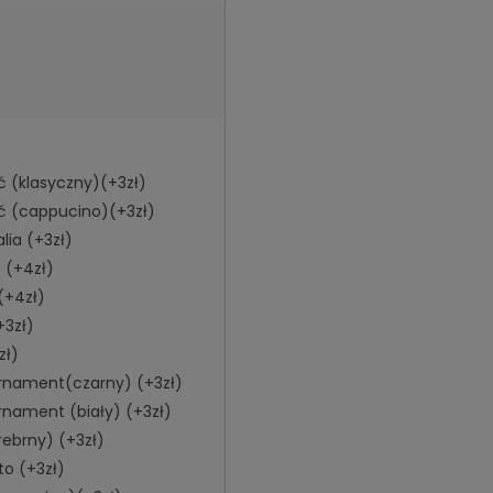
oć (klasyczny)(+3zł)
oć (cappucino)(+3zł)
alia (+3zł)
o (+4zł)
y(+4zł)
+3zł)
zł)
ornament(czarny) (+3zł)
rnament (biały) (+3zł)
rebrny) (+3zł)
oto (+3zł)