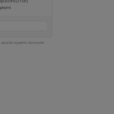
appuccino)(+3zł)
tópkami
i sposób wypełnić dane pole-