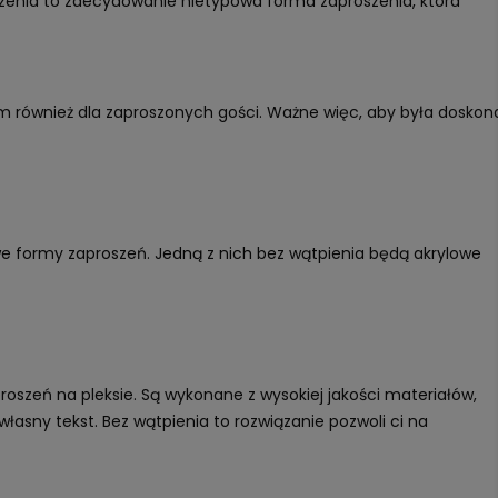
oszenia to zdecydowanie nietypowa forma zaproszenia, która
iem również dla zaproszonych gości. Ważne więc, aby była doskon
we formy zaproszeń. Jedną z nich bez wątpienia będą akrylowe
roszeń na pleksie. Są wykonane z wysokiej jakości materiałów,
łasny tekst. Bez wątpienia to rozwiązanie pozwoli ci na