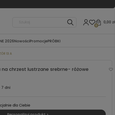
0,00 zł
0
NE 2026
Nowości
Promocje
PRÓBKI
ZÓR 13 A
 na chrzest lustrzane srebrne- różowe
7 dni
alnie dla Ciebie
Personalizuj produkt >