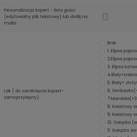
Personalizacja kopert - lista gości
(edytowalny plik tekstowy) lub doślij na
maila:
Brak
1. Elipsa papr
2.Elipsa papr
3. Elipsa konw
4.Biały+srebr
5. Biały+ złot
6. Serduszko(
Lak ( do zamknięcia kopert-
samoprzylepny):
7.Mandala(+3
8. Kwiatowy 
9. Kwiatowy o
10. Gałązka (s
11. Gałązka zł