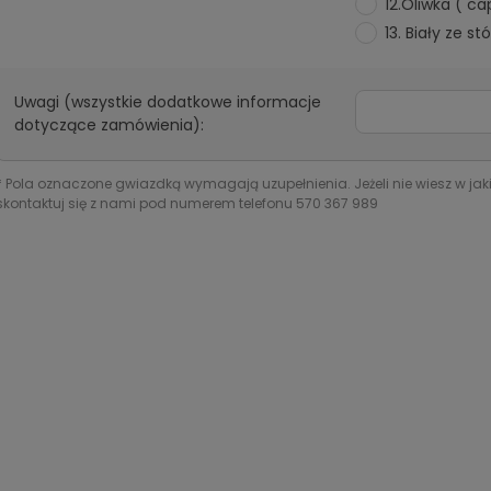
12.Oliwka ( c
13. Biały ze s
Uwagi (wszystkie dodatkowe informacje
dotyczące zamówienia):
*
Pola oznaczone gwiazdką wymagają uzupełnienia. Jeżeli nie wiesz w jak
skontaktuj się z nami pod numerem telefonu 570 367 989