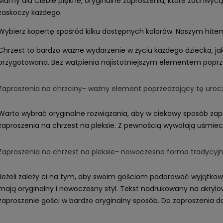
Mamy dla Ciebie piękne, oryginalne zaproszenia, które zachwycą
zaskoczy każdego.
Wybierz kopertę spośród kilku dostępnych kolorów. Naszym hitem 
Chrzest to bardzo ważne wydarzenie w życiu każdego dziecka, jak
przygotowana. Bez wątpienia najistotniejszym elementem poprz
Zaproszenia na chrzciny- ważny element poprzedzający tę uroc
Warto wybrać oryginalne rozwiązania, aby w ciekawy sposób zap
zaproszenia na chrzest na pleksie. Z pewnością wywołają uśmie
Zaproszenia na chrzest na pleksie- nowoczesna forma tradycyj
Jeżeli zależy ci na tym, aby swoim gościom podarować wyjątkowe 
mają oryginalny i nowoczesny styl. Tekst nadrukowany na akrylow
zaproszenie gości w bardzo oryginalny sposób. Do zaproszenia d