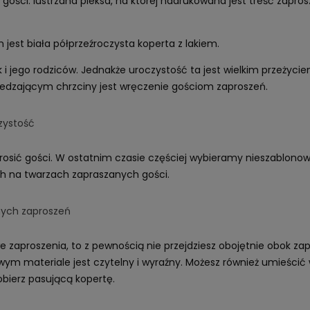
 gości. lustrzana pleksa, na której nadrukowana jest treść zapr
jest biała półprzeźroczysta koperta z lakiem.
 i jego rodziców. Jednakże uroczystość ta jest wielkim przeżyc
edzającym chrzciny jest wręczenie gościom zaproszeń.
zystość
rosić gości. W ostatnim czasie częściej wybieramy nieszablono
ch na twarzach zapraszanych gości.
nych zaproszeń
zaproszenia, to z pewnością nie przejdziesz obojętnie obok zap
ym materiale jest czytelny i wyraźny. Możesz również umieścić w
obierz pasującą kopertę.