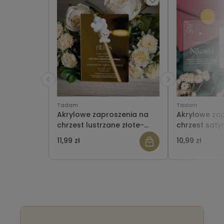
Tadam
Tadam
Akrylowe zaproszenia na
Akrylowe za
chrzest lustrzane złote-
chrzest saty
WZÓR 13 b
zdjęciem dzi
11,99 zł
10,99 zł