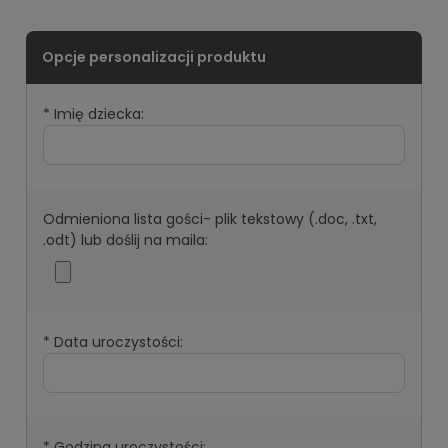
*
Imię dziecka:
Odmieniona lista gości- plik tekstowy (.doc, .txt,
.odt) lub doślij na maila:
*
Data uroczystości:
*
Godzina uroczystości: