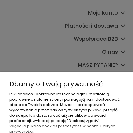
Moje konto
Płatności i dostawa
Współpraca B2B
O nas
MASZ PYTANIE?
Dołącz do nas
Dbamy o Twoją prywatność
Pliki cookies i pokrewne im technologie umożliwiają
poprawne działanie strony i pomagają nam dostosować
ofertę do Twoich potrzeb. Możesz zaakceptować
wykorzystanie przez nas wszystkich tych plików i przejść
do sklepu lub dostosować użycie plików do swoich
preferencji, wybierając opcję "Dostosuj zgody".
+48 570 367 989
Więcej o plikach cookies przeczytasz w naszej Polityce
prywatności.
biuro.tadam@gmail.com