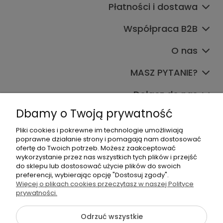
Płatności i dostawa
Współpraca B2B
O nas
MASZ PYTANIE?
Dołącz do nas
Dbamy o Twoją prywatność
Pliki cookies i pokrewne im technologie umożliwiają
poprawne działanie strony i pomagają nam dostosować
ofertę do Twoich potrzeb. Możesz zaakceptować
wykorzystanie przez nas wszystkich tych plików i przejść
do sklepu lub dostosować użycie plików do swoich
+48 570 367 989
preferencji, wybierając opcję "Dostosuj zgody".
Więcej o plikach cookies przeczytasz w naszej Polityce
biuro.tadam@gmail.com
prywatności.
Odrzuć wszystkie