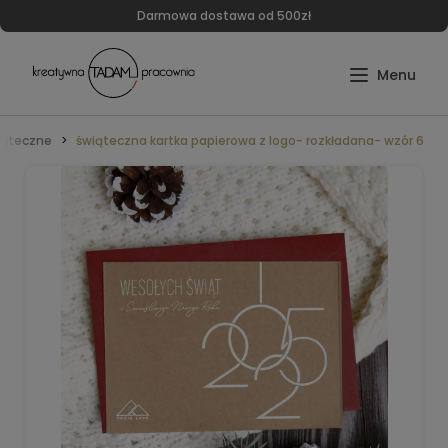
Darmowa dostawa od 500zł
wiąteczne
świąteczna kartka papierowa z logo- rozkładana- wzór 6