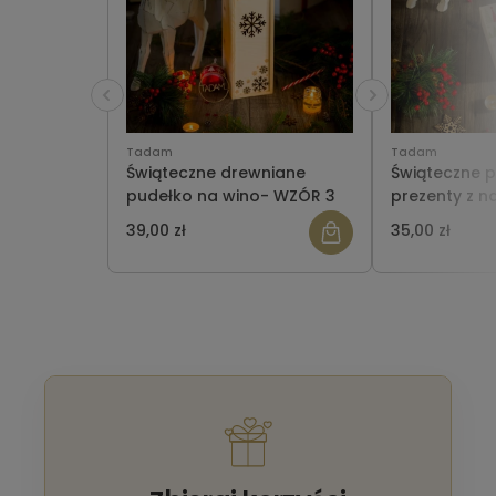
Tadam
Tadam
Świąteczne drewniane
Świąteczne 
pudełko na wino- WZÓR 3
prezenty z n
małe
39,00 zł
35,00 zł