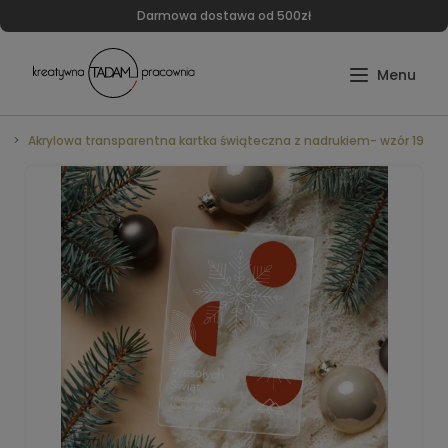
Darmowa dostawa od 500zł
e
Akrylowa transparentna kartka świąteczna z nadrukiem- wzór 19