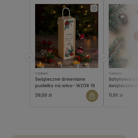
Tadam
Tadam
Świąteczne drewniane
Satynowa ka
pudełko na wino- WZÓR 19
świąteczna z
wzór 19
39,00 zł
11,90 zł