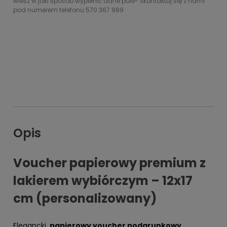
wiesz w jaki sposób wypełnić dane pole- skontaktuj się z nami
pod numerem telefonu 570 367 989
Opis
Voucher papierowy premium z
lakierem wybiórczym – 12x17
cm (personalizowany)
Elegancki,
papierowy voucher podarunkowy