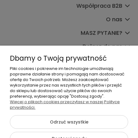
Współpraca B2B
O nas
MASZ PYTANIE?
Dołącz do nas
Dbamy o Twoją prywatność
Pliki cookies i pokrewne im technologie umożliwiają
poprawne działanie strony i pomagają nam dostosować
ofertę do Twoich potrzeb. Możesz zaakceptować
wykorzystanie przez nas wszystkich tych plików i przejść
do sklepu lub dostosować użycie plików do swoich
+48 570 367 989
preferencji, wybierając opcję "Dostosuj zgody".
Więcej o plikach cookies przeczytasz w naszej Polityce
biuro.tadam@gmail.com
prywatności.
Odrzuć wszystkie
©2026 Wszelkie Prawa Zastrzeżone | TADAM Pracownia
Kreatywna