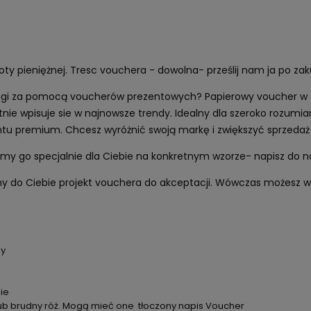
y pieniężnej. Tresc vouchera - dowolna- prześlij nam ja po za
ługi za pomocą voucherów prezentowych? Papierowy voucher w c
etnie wpisuje sie w najnowsze trendy. Idealny dla szeroko rozumi
entu premium. Chcesz wyróżnić swoją markę i zwiększyć sprzeda
y go specjalnie dla Ciebie na konkretnym wzorze- napisz do n
my do Ciebie projekt vouchera do akceptacji. Wówczas możesz w
ny
ie
lub brudny róż. Mogą mieć one tłoczony napis Voucher