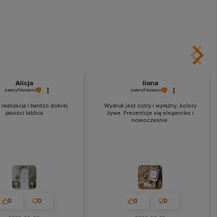
Alicja
Ilona
zweryfikowano
zweryfikowano
realizacja i bardzo dobrej
Wydruk jest ostry i wyraźny, kolory
jakości tablica
żywe. Prezentuje się elegancko i
nowocześnie.
0
0
0
0