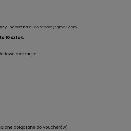
eny- napisz na
biuro.tadam@gmail.com
o 10 sztuk.
ładowe realizacje:
 są one dołączane do voucherów)