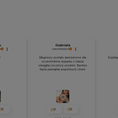
n
Gabriela
o
zweryfikowano

Magnesy zostały zamówione dla
Szybka 
uczestników wypadu z okazji
okrągłej rocznicy urodzin. Bardzo
fajna pamiątka wspólnych chwil.
0
0
0