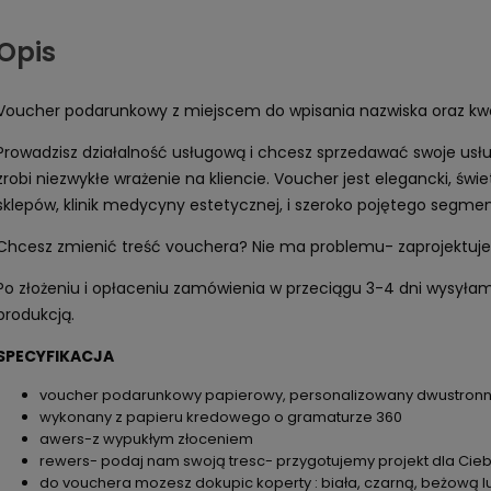
Opis
Voucher podarunkowy z miejscem do wpisania nazwiska oraz kwot
Prowadzisz działalność usługową i chcesz sprzedawać swoje us
zrobi niezwykłe wrażenie na kliencie. Voucher jest elegancki, świ
sklepów, klinik medycyny estetycznej, i szeroko pojętego segm
Chcesz zmienić treść vouchera? Nie ma problemu- zaprojektujem
Po złożeniu i opłaceniu zamówienia w przeciągu 3-4 dni wysyła
produkcją.
SPECYFIKACJA
voucher podarunkowy papierowy, personalizowany dwustron
wykonany z papieru kredowego o gramaturze 360
awers-z wypukłym złoceniem
rewers- podaj nam swoją tresc- przygotujemy projekt dla Cieb
do vouchera mozesz dokupic koperty : biała, czarną, beżową 