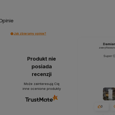
Opinie
Jak zbieramy opinie?
Damia
zweryfikowan
Super 
Produkt nie
posiada
recenzji
Może zainteresują Cię
inne ocenione produkty
0