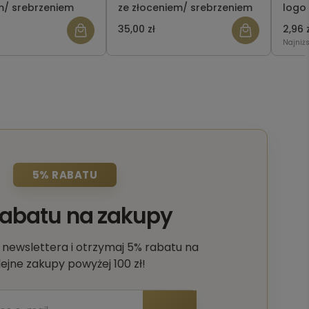
m/ srebrzeniem
ze złoceniem/ srebrzeniem
logo
35,00 zł
2,96 
Najniż
5% RABATU
rabatu na zakupy
o newslettera i otrzymaj 5% rabatu na
lejne zakupy powyżej 100 zł!