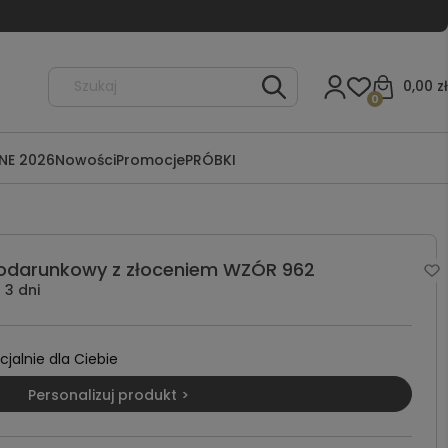
0,00 zł
0
NE 2026
Nowości
Promocje
PRÓBKI
odarunkowy z złoceniem WZÓR 962
3 dni
alnie dla Ciebie
Personalizuj produkt >