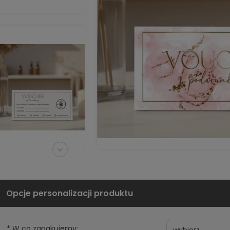
*
W co zapakujemy: