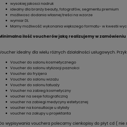
wysokiej jakosci nadruk
idealny dla branży beauty, fotografów, segmentu premium
możliwosc dodania własnej treści na wzorze
wymiar DL
Mamy możliwość wykonania większego formatu- w kwestii wyc
Minimalna ilość voucherów jaką realizujemy w zamówieniu t
Voucher idealny dla wielu różnych działalności usługowych. Przyk
Voucher do salonu kosmetycznego
Voucher do salonu stylizacji paznokci
Voucher do fryzjera
Voucher do salonu wizażu
Voucher do salonu tatuaży
Voucher na zabieg kosmetyczny
voucher na sesje fotograficzną
voucher na zabiegi medycyny estetycznej
voucher na konsultacje u stylisty
voucher na zakupy u projektanta
Do wypisywania vouchera polecamy cienkopisy do płyt cd ( nie