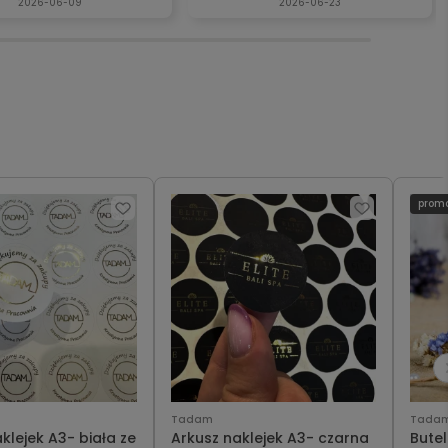
2026-06-09
2026-06-23
prom
Tadam
Tada
jek A3- biała ze
Arkusz naklejek A3- czarna
Bute