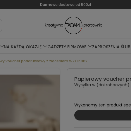
Darmowa dostawa od 500zł
NA KAŻDĄ OKAZJĘ
GADŻETY FIRMOWE
ZAPROSZENIA ŚLUB
owy voucher podarunkowy z złoceniem WZÓR 962
Papierowy voucher p
Wysyłka w (dni roboczych):
Wykonamy ten produkt specj