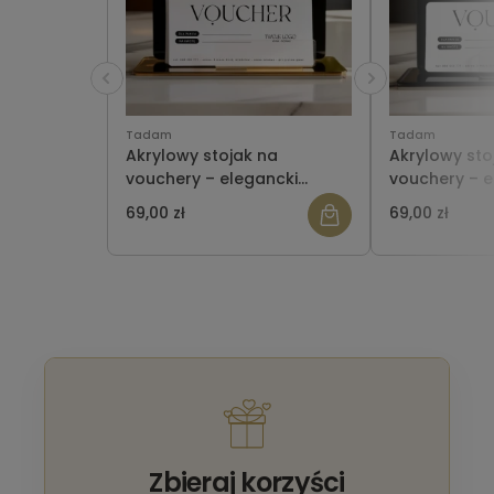
Tadam
Tadam
Akrylowy stojak na
Akrylowy sto
vouchery – elegancki
vouchery – e
ekspozytor do salonu,
ekspozytor d
69,00 zł
69,00 zł
gabinetu i recepcji
gabinetu i r
CZARNO- ZŁOTY
Zbieraj korzyści