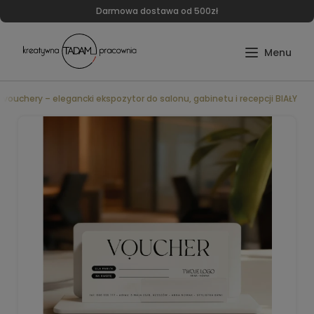
Darmowa dostawa od 500zł
 vouchery – elegancki ekspozytor do salonu, gabinetu i recepcji BIAŁY