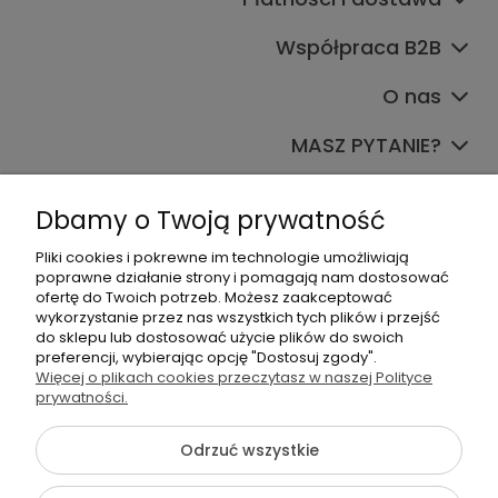
Współpraca B2B
O nas
MASZ PYTANIE?
Dołącz do nas
Dbamy o Twoją prywatność
Pliki cookies i pokrewne im technologie umożliwiają
poprawne działanie strony i pomagają nam dostosować
ofertę do Twoich potrzeb. Możesz zaakceptować
wykorzystanie przez nas wszystkich tych plików i przejść
do sklepu lub dostosować użycie plików do swoich
preferencji, wybierając opcję "Dostosuj zgody".
+48 570 367 989
Więcej o plikach cookies przeczytasz w naszej Polityce
biuro.tadam@gmail.com
prywatności.
Odrzuć wszystkie
©2026 Wszelkie Prawa Zastrzeżone | TADAM Pracownia