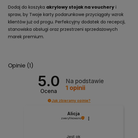
Dodaj do koszyka
akrylowy stojak na vouchery
i
spraw, by Twoje karty podarunkowe przyciągały wzrok
klientów już od progu. Perfekcyjny dodatek do recepcji,
stanowiska obsługi oraz przestrzeni sprzedażowych
marek premium.
Opinie
(1)
5.0
Na podstawie
1
opinii
Ocena
Jak zbieramy opinie?
Alicja
zweryfikowano
Jest ok