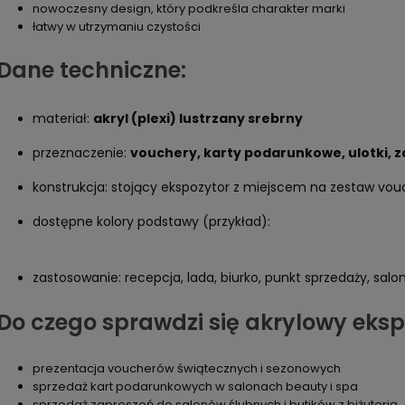
nowoczesny design, który podkreśla charakter marki
łatwy w utrzymaniu czystości
Dane techniczne:
materiał:
akryl (plexi) lustrzany srebrny
przeznaczenie:
vouchery, karty podarunkowe, ulotki, 
konstrukcja: stojący ekspozytor z miejscem na zestaw vo
dostępne kolory podstawy (przykład):
zastosowanie: recepcja, lada, biurko, punkt sprzedaży, salon
Do czego sprawdzi się akrylowy eks
prezentacja voucherów świątecznych i sezonowych
sprzedaż kart podarunkowych w salonach beauty i spa
sprzedaż zaproszeń do salonów ślubnych i butików z biżuterią