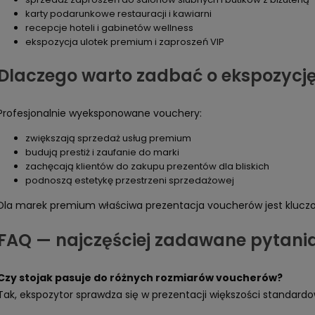
karty podarunkowe restauracji i kawiarni
recepcje hoteli i gabinetów wellness
ekspozycja ulotek premium i zaproszeń VIP
Dlaczego warto zadbać o ekspozycj
Profesjonalnie wyeksponowane vouchery:
zwiększają sprzedaż usług premium
budują prestiż i zaufanie do marki
zachęcają klientów do zakupu prezentów dla bliskich
podnoszą estetykę przestrzeni sprzedażowej
Dla marek premium właściwa prezentacja voucherów jest kluczow
FAQ — najczęściej zadawane pytani
Czy stojak pasuje do różnych rozmiarów voucherów?
Tak, ekspozytor sprawdza się w prezentacji większości standar