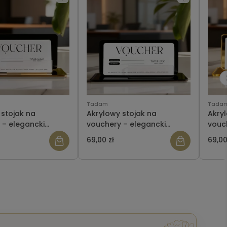
Tadam
Tada
 stojak na
Akrylowy stojak na
Akry
 – elegancki
vouchery – elegancki
vouc
or do salonu,
ekspozytor do salonu,
eksp
69,00 zł
69,00
i recepcji
gabinetu i recepcji CZARNY
gabin
 ZŁOTY