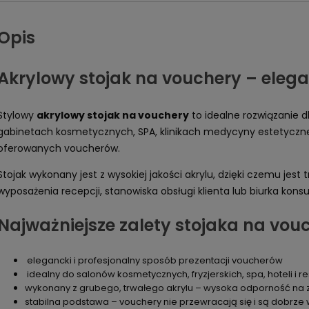
Opis
Akrylowy stojak na vouchery – elegan
Stylowy
akrylowy stojak na vouchery
to idealne rozwiązanie d
gabinetach kosmetycznych, SPA, klinikach medycyny estetycznej
oferowanych voucherów.
Stojak wykonany jest z wysokiej jakości akrylu, dzięki czemu je
wyposażenia recepcji, stanowiska obsługi klienta lub biurka kons
Najważniejsze zalety stojaka na vou
elegancki i profesjonalny sposób prezentacji voucherów
idealny do salonów kosmetycznych, fryzjerskich, spa, hoteli i r
wykonany z grubego, trwałego akrylu – wysoka odporność na
stabilna podstawa – vouchery nie przewracają się i są dobrze