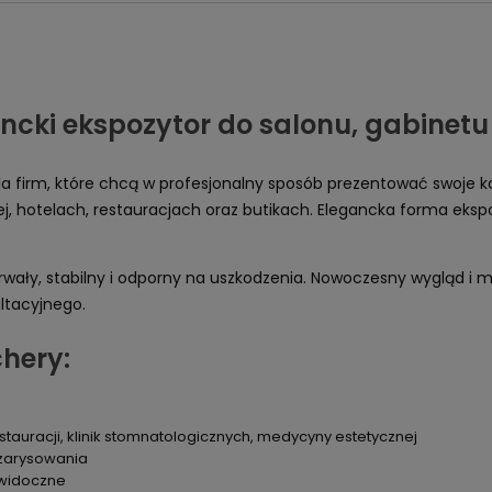
cki ekspozytor do salonu, gabinetu i
la firm, które chcą w profesjonalny sposób prezentować swoje 
, hotelach, restauracjach oraz butikach. Elegancka forma ekspo
st trwały, stabilny i odporny na uszkodzenia. Nowoczesny wygląd
ultacyjnego.
chery:
estauracji, klinik stomnatologicznych, medycyny estetycznej
 zarysowania
 widoczne