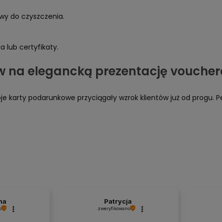
wy do czyszczenia.
a lub certyfikaty.
taw na elegancką prezentację vouche
je karty podarunkowe przyciągały wzrok klientów już od progu. P
na
Patrycja
o
zweryfikowano