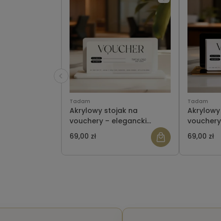
Tadam
Tadam
Akrylowy stojak na
Akrylowy
vouchery – elegancki
vouchery
ekspozytor do salonu,
ekspozyt
69,00 zł
69,00 zł
gabinetu i recepcji BIAŁY
gabinetu 
CZARNO-