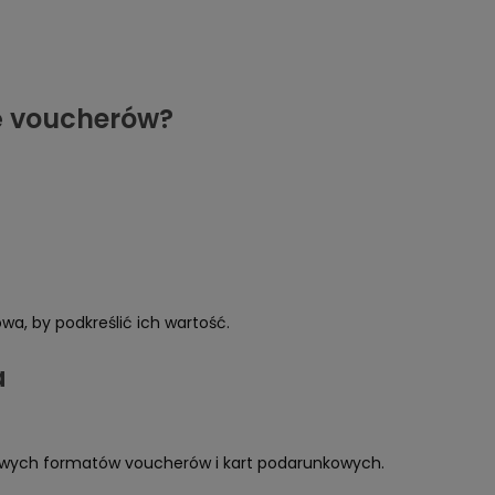
ę voucherów?
a, by podkreślić ich wartość.
a
dowych formatów voucherów i kart podarunkowych.