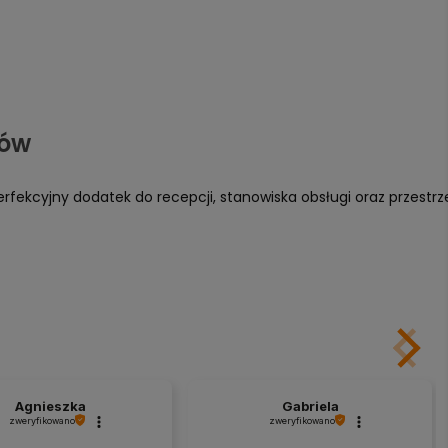
rów
erfekcyjny dodatek do recepcji, stanowiska obsługi oraz przestrz
Agnieszka
Gabriela
zweryfikowano
zweryfikowano