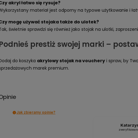
Czy akryl łatwo się rysuje?
Wykorzystany materiał jest odporny na typowe użytkowanie i łat
Czy mogę używać stojaka także do ulotek?
Tak, świetnie sprawdzi się również jako stojak na ulotki, zaproszeni
Podnieś prestiż swojej marki – pos
Dodaj do koszyka
akrylowy stojak na vouchery
i spraw, by Two
sprzedażowych marek premium.
Opinie
Jak zbieramy opinie?
Katarzy
zweryfikowan