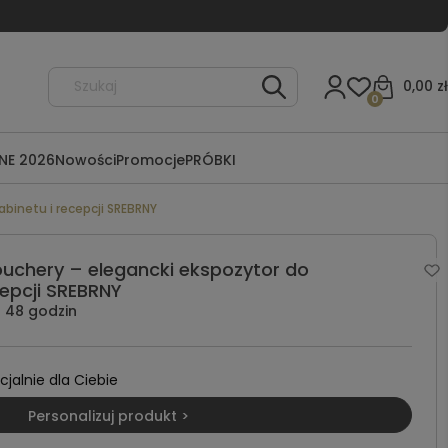
0,00 zł
0
NE 2026
Nowości
Promocje
PRÓBKI
abinetu i recepcji SREBRNY
ouchery – elegancki ekspozytor do
cepcji SREBRNY
48 godzin
alnie dla Ciebie
Personalizuj produkt >