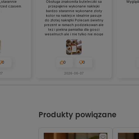
,starannie
Obsługa znakomita buteleczki sa
Wygląda
rzed czasem.
przepięknie wykonane naklejki
.
bardzo starannie wykonane zloty
kolor na naklejce idealnie pasuje
do złotej nakrętki Polecam świetny
prezent w ramach podziekowan ale
tez i piekna pamiatka dla gosci
weselnych ale i nie tylko nie moge
sie doczekać aż przekażę je moim
cudownym ludzia
0
0
0
27
2026-06-07
Produkty powiązane