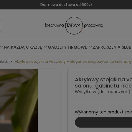
Darmowa dostawa od 500zł
NA KAŻDĄ OKAZJĘ
GADŻETY FIRMOWE
ZAPROSZENIA ŚLUB
lotki
Akrylowy stojak na vouchery – elegancki ekspozytor do salonu, g
Akrylowy stojak na v
salonu, gabinetu i re
Wysyłka w (dni roboczych):
Wykonamy ten produkt specj