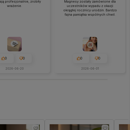
ją profesjonalnie, zrobiły
Magnesy zostały zamówione dla
wrażenie.
uczestników wypadu z okazji
okrągłej rocznicy urodzin. Bardzo
fajna pamiątka wspólnych chwil.
0
0
0
0
2026-06-20
2026-06-01