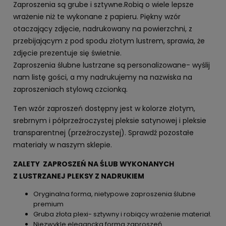
Zaproszenia są grube i sztywne.Robią o wiele lepsze
wrażenie niż te wykonane z papieru. Piękny wzór
otaczający zdjęcie, nadrukowany na powierzchni, z
przebijającym z pod spodu złotym lustrem, sprawia, że
zdjęcie prezentuje się świetnie.
Zaproszenia ślubne lustrzane są personalizowane- wyślij
nam listę gości, a my nadrukujemy na nazwiska na
zaproszeniach stylową czcionką.
Ten wzór zaproszeń dostępny jest w kolorze złotym,
srebrnym i półprzeźroczystej pleksie satynowej i pleksie
transparentnej (przeźroczystej). Sprawdź pozostałe
materiały w naszym sklepie.
ZALETY ZAPROSZEŃ NA ŚLUB WYKONANYCH
Z LUSTRZANEJ PLEKSY Z NADRUKIEM
Oryginalna forma, nietypowe zaproszenia ślubne
premium
Gruba złota plexi- sztywny i robiący wrażenie materiał.
Niezwykle elegancka forma zaproszeń.