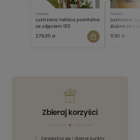
Tadam
Tadam
Lustrzana tablica powitalna
Lustrzane za
ze zdjęciem 103
ślubne ze zd
103
279,00 zł
11,90 zł
Zbieraj korzyści
Zarejestruj się i zbieraj punkty