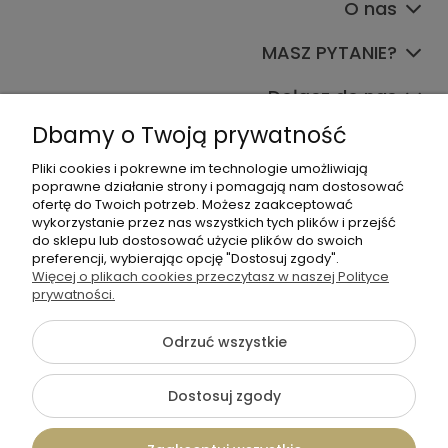
O nas
MASZ PYTANIE?
Dołącz do nas
Dbamy o Twoją prywatność
Pliki cookies i pokrewne im technologie umożliwiają
poprawne działanie strony i pomagają nam dostosować
ofertę do Twoich potrzeb. Możesz zaakceptować
wykorzystanie przez nas wszystkich tych plików i przejść
do sklepu lub dostosować użycie plików do swoich
+48 570 367 989
preferencji, wybierając opcję "Dostosuj zgody".
Więcej o plikach cookies przeczytasz w naszej Polityce
biuro.tadam@gmail.com
prywatności.
Odrzuć wszystkie
©2026 Wszelkie Prawa Zastrzeżone | TADAM Pracownia
Kreatywna
Dostosuj zgody
Szablon Flex by
Ecommercy