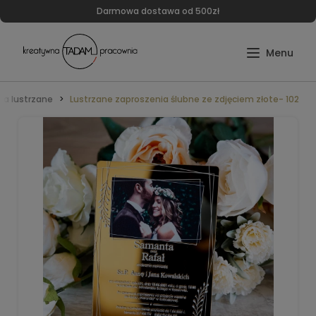
Darmowa dostawa od 500zł
ia lustrzane
Lustrzane zaproszenia ślubne ze zdjęciem złote- 102