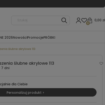
0,00 zł
0
NE 2026
Nowości
Promocje
PRÓBKI
enia ślubne akrylowe 113
zenia ślubne akrylowe 113
7 dni
alnie dla Ciebie
Personalizuj produkt >