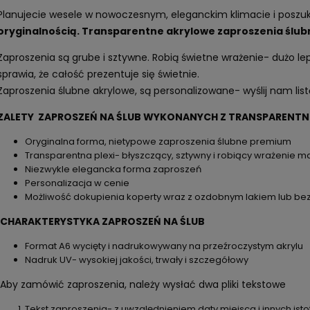
Planujecie wesele w nowoczesnym, eleganckim klimacie i poszuk
oryginalnością. Transparentne akrylowe zaproszenia ślubn
Zaproszenia są grube i sztywne. Robią świetne wrażenie- dużo lep
sprawia, że całość prezentuje się świetnie.
Zaproszenia ślubne akrylowe, są personalizowane- wyślij nam li
ZALETY ZAPROSZEŃ NA ŚLUB WYKONANYCH Z TRANSPARENTNE
Oryginalna forma, nietypowe zaproszenia ślubne premium
Transparentna plexi- błyszczący, sztywny i robiący wrażenie ma
Niezwykle elegancka forma zaproszeń
Personalizacja w cenie
Możliwość dokupienia koperty wraz z ozdobnym lakiem lub be
CHARAKTERYSTYKA ZAPROSZEŃ NA ŚLUB
Format A6 wycięty i nadrukowywany na przeźroczystym akrylu
Nadruk UV- wysokiej jakości, trwały i szczegółowy
Aby zamówić zaproszenia, należy wysłać dwa pliki tekstowe
Tekst zaproszenia- z uwzględnieniem daty miejsca i innych ist