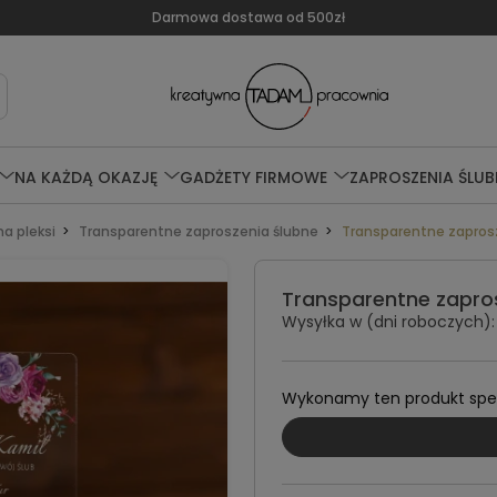
Darmowa dostawa od 500zł
NA KAŻDĄ OKAZJĘ
GADŻETY FIRMOWE
ZAPROSZENIA ŚLUB
a pleksi
Transparentne zaproszenia ślubne
Transparentne zaprosz
Transparentne zapros
Wysyłka w (dni roboczych):
Wykonamy ten produkt specj