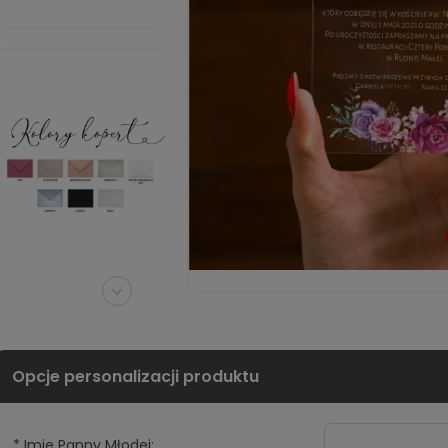
*
Imie Panny Młodej: