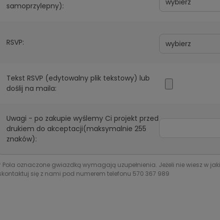
samoprzylepny):
RSVP:
Tekst RSVP (edytowalny plik tekstowy) lub
doślij na maila:
Uwagi - po zakupie wyślemy Ci projekt przed
drukiem do akceptacji(maksymalnie 255
znaków):
*
Pola oznaczone gwiazdką wymagają uzupełnienia. Jeżeli nie wiesz w jak
skontaktuj się z nami pod numerem telefonu 570 367 989