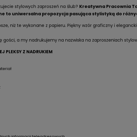
ujecie stylowych zaproszeń na ślub?
Kreatywna Pracownia Ta
e to uniwersalna propozycja pasująca stylistyką do różny
sze, niż te wykonane z papieru. Piękny wzór graficzny i eleganck
stę gości, a my nadrukujemy na nazwiska na zaproszeniach stylo
J PLEKSY Z NADRUKIEM
teriał
z
otnych informacji teleadresowych