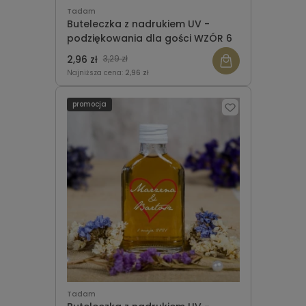
Tadam
Buteleczka z nadrukiem UV -
podziękowania dla gości WZÓR 6
2,96 zł
3,29 zł
Najniższa cena:
2,96 zł
promocja
Tadam