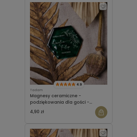
4.9
Tadam
Magnesy ceramiczne -
podziękowania dla gości -
heksagon - wzór 2
4,90 zł