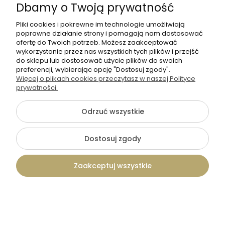
Dbamy o Twoją prywatność
Pliki cookies i pokrewne im technologie umożliwiają
poprawne działanie strony i pomagają nam dostosować
ofertę do Twoich potrzeb. Możesz zaakceptować
wykorzystanie przez nas wszystkich tych plików i przejść
do sklepu lub dostosować użycie plików do swoich
preferencji, wybierając opcję "Dostosuj zgody".
Więcej o plikach cookies przeczytasz w naszej Polityce
prywatności.
Odrzuć wszystkie
Dostosuj zgody
5.0
Zaakceptuj wszystkie
Tadam
Magnesy na plastrze brzozy-
podziękowania dla gości WZÓR 23
2,99 zł
Kontakt
Szukaj
Konto
Koszyk