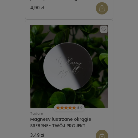
okrągłe - wzór 9
4,90 zł
5.0
Tadam
Magnesy lustrzane okrągłe
SREBRNE- TWÓJ PROJEKT
3,49 zł