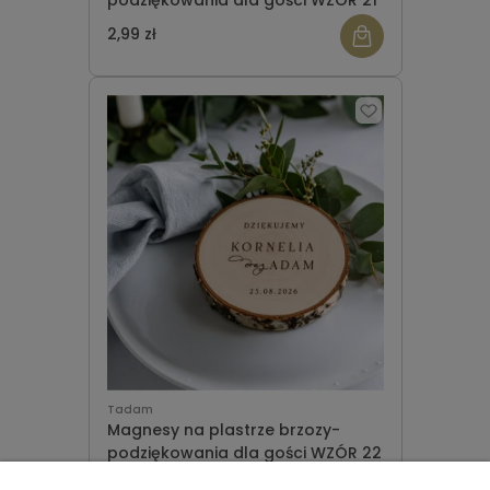
podziękowania dla gości WZÓR 21
2,99 zł
Tadam
Magnesy na plastrze brzozy-
podziękowania dla gości WZÓR 22
2,99 zł