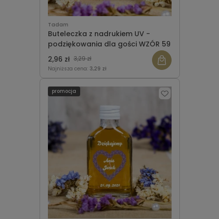
Tadam
Buteleczka z nadrukiem UV -
podziękowania dla gości WZÓR 59
2,96 zł
3,29 zł
Najniższa cena:
3,29 zł
promocja