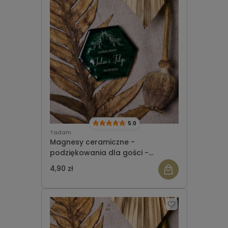
5.0
Tadam
Magnesy ceramiczne -
podziękowania dla gości -
heksagon - wzór 3
4,90 zł