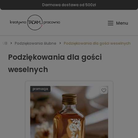
Darmowa dostawa od 500zł
ŚLUB
Podziękowania ślubne
Podziękowania dla gości weselnych
Podziękowania dla gości
weselnych
promocja