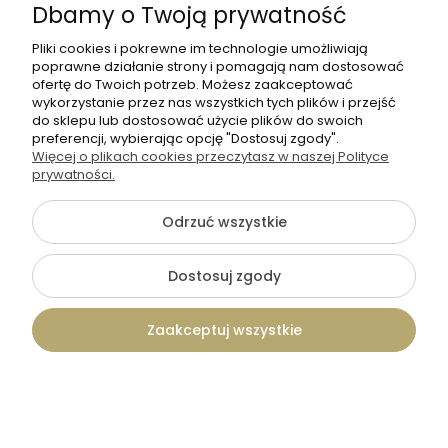
Dbamy o Twoją prywatność
Pliki cookies i pokrewne im technologie umożliwiają
poprawne działanie strony i pomagają nam dostosować
ofertę do Twoich potrzeb. Możesz zaakceptować
wykorzystanie przez nas wszystkich tych plików i przejść
do sklepu lub dostosować użycie plików do swoich
preferencji, wybierając opcję "Dostosuj zgody".
Więcej o plikach cookies przeczytasz w naszej Polityce
prywatności.
Odrzuć wszystkie
Dostosuj zgody
Tadam
MENU na stoły satynowe plexi-
Zaakceptuj wszystkie
Wersja 4
12,90 zł
Kontakt
Szukaj
Konto
Koszyk