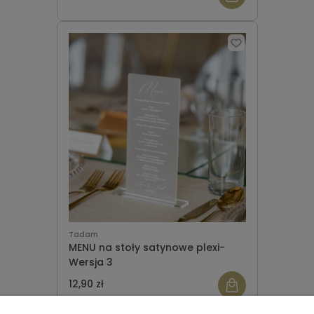
Tadam
MENU na stoły satynowe plexi-
Wersja 3
12,90 zł