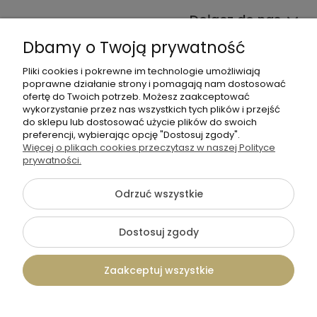
Dołącz do nas
Dbamy o Twoją prywatność
Pliki cookies i pokrewne im technologie umożliwiają
poprawne działanie strony i pomagają nam dostosować
ofertę do Twoich potrzeb. Możesz zaakceptować
wykorzystanie przez nas wszystkich tych plików i przejść
do sklepu lub dostosować użycie plików do swoich
+48 570 367 989
preferencji, wybierając opcję "Dostosuj zgody".
Więcej o plikach cookies przeczytasz w naszej Polityce
biuro.tadam@gmail.com
prywatności.
Odrzuć wszystkie
©2026 Wszelkie Prawa Zastrzeżone | TADAM Pracownia
Kreatywna
Dostosuj zgody
Szablon Flex by
Ecommercy
Zaakceptuj wszystkie