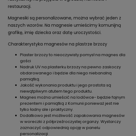
restauracji.
Magnesiki są personalizowane, można wybrać jeden z
naszych wzorów. Na magnesie umieścimy komunijną
grafikę, imię dziecka oraz datę uroczystości.
Charakterystyka magnesów na plastrze brzozy
Plaster brzozy to nieoczywisty pomysł na magnes dla
gości
Nadruk UV na plasterku brzozy na pewno zaskoczy
obdarowanego i będzie dla niego niebanalną
pamiątką.
Jakość wykonania produktu i jego prostota są
niewątpliwym atutem tego produktu.
Magnes można umieścić na lodówce- będzie fajnym
prezentem i pamiątką z Komunii ponieważ jest nie
tylko ładny ale i praktyczny.
Dodatkowo jest możliwość zapakowania magnesów
w woreczki z półprzeźroczystej organzy. Wystarczy
zaznaczyć odpowiednią opcję w panelu
personalizacji