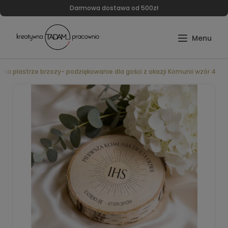
Darmowa dostawa od 500zł
na plastrze brzozy- podziękowanie dla gości z okazji Komunii wzór 4