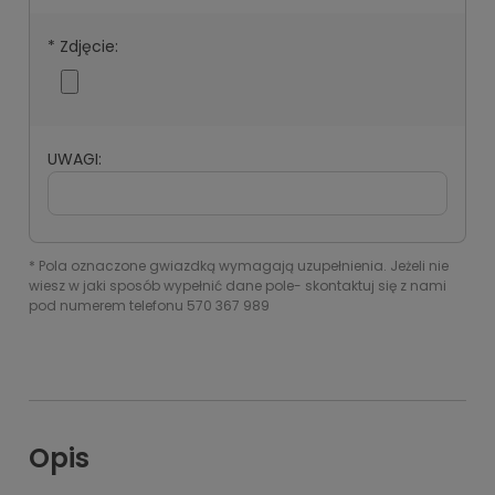
*
Zdjęcie:
UWAGI:
*
Pola oznaczone gwiazdką wymagają uzupełnienia. Jeżeli nie
wiesz w jaki sposób wypełnić dane pole- skontaktuj się z nami
pod numerem telefonu 570 367 989
Opis