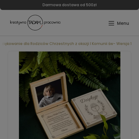
Darmowa dostawa od 500zł
dziękowanie dla Rodziców Chrzestnych z okazji I Komunii św- Wersja 1