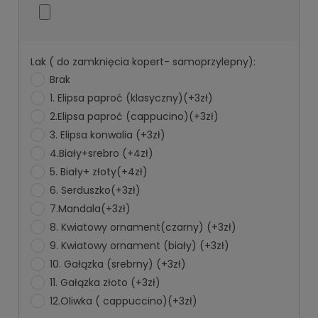
Lak ( do zamknięcia kopert- samoprzylepny):
Brak
1. Elipsa paproć (klasyczny)(+3zł)
2.Elipsa paproć (cappucino)(+3zł)
3. Elipsa konwalia (+3zł)
4.Biały+srebro (+4zł)
5. Biały+ złoty(+4zł)
6. Serduszko(+3zł)
7.Mandala(+3zł)
8. Kwiatowy ornament(czarny) (+3zł)
9. Kwiatowy ornament (biały) (+3zł)
10. Gałązka (srebrny) (+3zł)
11. Gałązka złoto (+3zł)
12.Oliwka ( cappuccino)(+3zł)