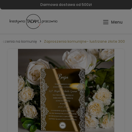
Darmowa dostawa od 500zł
roszenia na komunię
Zaproszenia komunijne- lustrzane złote 300