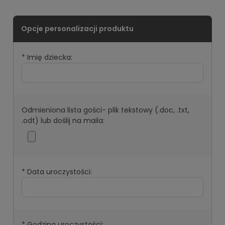
*
Imię dziecka:
Odmieniona lista gości- plik tekstowy (.doc, .txt,
.odt) lub doślij na maila:
*
Data uroczystości:
*
Godzina uroczystości: