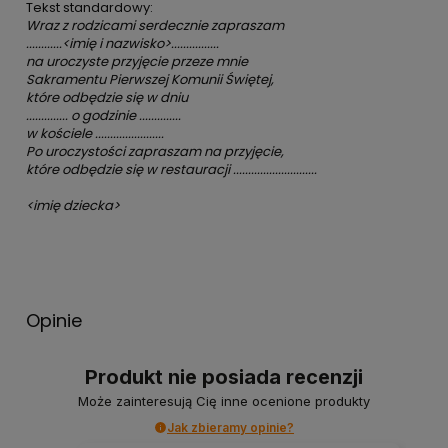
Tekst standardowy:
Wraz z rodzicami serdecznie zapraszam
............<imię i nazwisko>................
na uroczyste przyjęcie przeze mnie
Sakramentu Pierwszej Komunii Świętej,
które odbędzie się w dniu
.............. o godzinie ..............
w kościele .......................
Po uroczystości zapraszam na przyjęcie,
które odbędzie się w restauracji ............................
<imię dziecka>
Opinie
Produkt nie posiada recenzji
Może zainteresują Cię inne ocenione produkty
Jak zbieramy opinie?