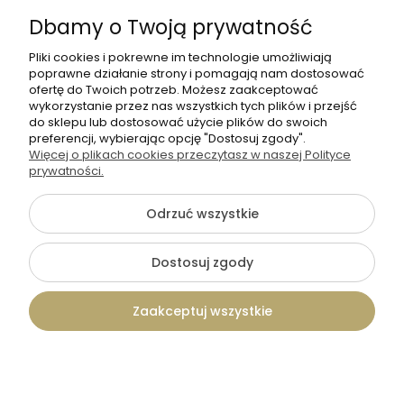
Dbamy o Twoją prywatność
Pliki cookies i pokrewne im technologie umożliwiają
poprawne działanie strony i pomagają nam dostosować
ofertę do Twoich potrzeb. Możesz zaakceptować
wykorzystanie przez nas wszystkich tych plików i przejść
do sklepu lub dostosować użycie plików do swoich
+48 570 367 989
preferencji, wybierając opcję "Dostosuj zgody".
Więcej o plikach cookies przeczytasz w naszej Polityce
biuro.tadam@gmail.com
prywatności.
Odrzuć wszystkie
©2026 Wszelkie Prawa Zastrzeżone | TADAM Pracownia
Kreatywna
Dostosuj zgody
Szablon Flex by
Ecommercy
Zaakceptuj wszystkie
Pokaż pełną wersję strony
Kontakt
Szukaj
Konto
Koszyk