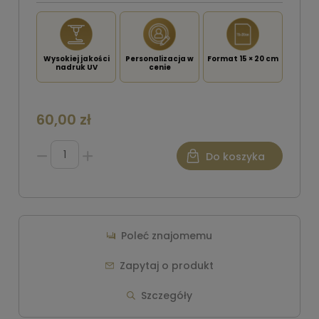
Wysokiej jakości
Personalizacja w
Format 15 × 20 cm
nadruk UV
cenie
60,00 zł
Do koszyka
Poleć znajomemu
Zapytaj o produkt
Szczegóły