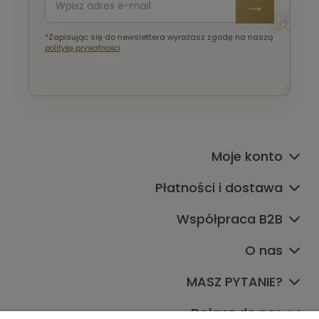
*Zapisując się do newslettera wyrażasz zgodę na naszą
politykę prywatności
Moje konto
Płatności i dostawa
Współpraca B2B
O nas
MASZ PYTANIE?
Dołącz do nas