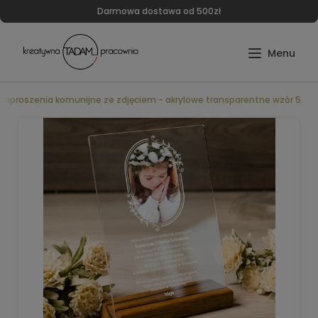
Darmowa dostawa od 500zł
Zaproszenia komunijne ze zdjęciem - akrylowe transparentne wzór 5