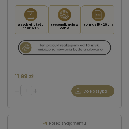
Wysokiej jakości
Personalizacja w
Format 15 × 20 cm
nadruk UV
cenie
11,99 zł
Do koszyka
Poleć znajomemu