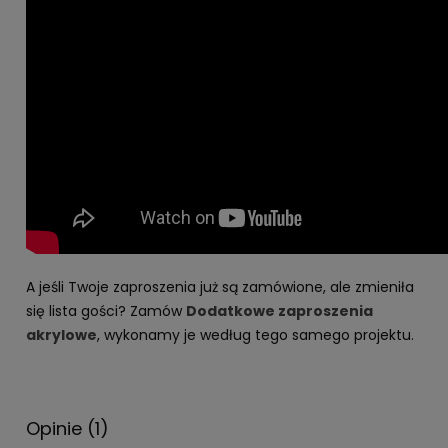
A jeśli Twoje zaproszenia już są zamówione, ale zmieniła
się lista gości? Zamów
Dodatkowe zaproszenia
akrylowe
, wykonamy je według tego samego projektu.
Opinie
(1)