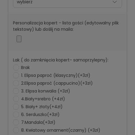
Personalizacja kopert - lista gości (edytowalny plik
tekstowy) lub doślij na maila:
Lak ( do zamknięcia kopert- samoprzylepny):
Brak
1. Elipsa paproć (klasyczny)(+3zł)
2.Elipsa paproć (cappucino)(+3zł)
3. Elipsa konwalia (+3zł)
4.Biały+srebro (+4zł)
5. Biały+ złoty(+4zł)
6. Serduszko(+3zł)
7.Mandala(+3zł)
8. Kwiatowy ornament(czarny) (+3zł)