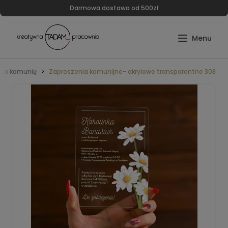
Darmowa dostawa od 500zł
 na komunię
Zaproszenia komunijne- akrylowe transparentne 303