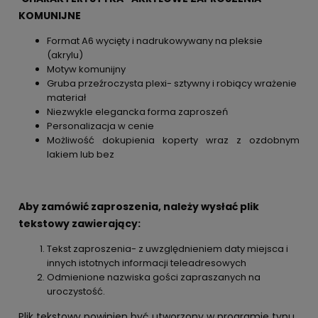
KOMUNIJNE
Format A6 wycięty i nadrukowywany na pleksie
(akrylu)
Motyw komunijny
Gruba przeźroczysta plexi- sztywny i robiący wrażenie
materiał
Niezwykle elegancka forma zaproszeń
Personalizacja w cenie
Możliwość dokupienia koperty wraz z ozdobnym
lakiem lub bez
Aby zamówić zaproszenia, należy wysłać plik
tekstowy zawierający:
Tekst zaproszenia- z uwzględnieniem daty miejsca i
innych istotnych informacji teleadresowych
Odmienione nazwiska gości zapraszanych na
uroczystość.
Plik tekstowy powinien być utworzony w programie typu