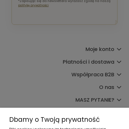
*Zapisując się do newslettera wyrażasz zgodę na naszą
politykę prywatności
Moje konto
Płatności i dostawa
Współpraca B2B
O nas
MASZ PYTANIE?
Dołącz do nas
Dbamy o Twoją prywatność