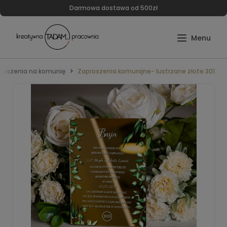
Darmowa dostawa od 500zł
roszenia na komunię
Zaproszenia komunijne- lustrzane złote 301