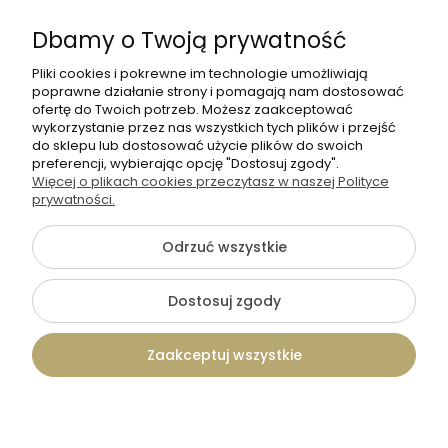
Dołącz do nas
Dbamy o Twoją prywatność
Pliki cookies i pokrewne im technologie umożliwiają
poprawne działanie strony i pomagają nam dostosować
ofertę do Twoich potrzeb. Możesz zaakceptować
wykorzystanie przez nas wszystkich tych plików i przejść
do sklepu lub dostosować użycie plików do swoich
+48 570 367 989
preferencji, wybierając opcję "Dostosuj zgody".
Więcej o plikach cookies przeczytasz w naszej Polityce
biuro.tadam@gmail.com
prywatności.
Odrzuć wszystkie
©2026 Wszelkie Prawa Zastrzeżone | TADAM Pracownia
Kreatywna
Dostosuj zgody
Szablon Flex by
Ecommercy
Zaakceptuj wszystkie
Pokaż pełną wersję strony