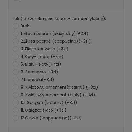
Lak ( do zamknięcia kopert- samoprzylepny):
Brak
1. Elipsa paproć (klasyczny)(+3zł)
2.Elipsa paproć (cappucino)(+3zł)
3. Elipsa konwalia (+3zł)
4.Biały+srebro (+4zł)
5. Biały+ złoty(+4zł)
6. Serduszko(+3zł)
7.Mandala(+3zł)
8. Kwiatowy ornament(czarny) (+3zł)
9. Kwiatowy ornament (biały) (+3zł)
10. Gałązka (srebrny) (+3zł)
11. Gałązka złoto (+3zł)
12.Oliwka ( cappuccino)(+3zł)