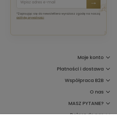
*Zapisując się do newslettera wyrażasz zgodę na naszą
politykę prywatności
Moje konto
Płatności i dostawa
Współpraca B2B
O nas
MASZ PYTANIE?
Dołącz do nas