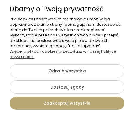
Dbamy o Twoją prywatność
Pliki cookies i pokrewne im technologie umożliwiają
poprawne działanie strony i pomagają nam dostosować
ofertę do Twoich potrzeb. Możesz zaakceptować
wykorzystanie przez nas wszystkich tych plików i przejść
do sklepu lub dostosować użycie plików do swoich
+48 570 367 989
preferencji, wybierając opcję "Dostosuj zgody".
Więcej o plikach cookies przeczytasz w naszej Polityce
biuro.tadam@gmail.com
prywatności.
Odrzuć wszystkie
©2026 Wszelkie Prawa Zastrzeżone | TADAM Pracownia
Kreatywna
Dostosuj zgody
Szablon Flex by
Ecommercy
Zaakceptuj wszystkie
Pokaż pełną wersję strony
Kontakt
Szukaj
Konto
Koszyk