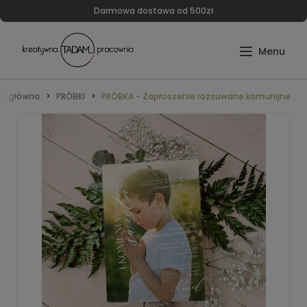
Darmowa dostawa od 500zł
na główna
PRÓBKI
PRÓBKA - Zaproszenie rozsuwane komunijne