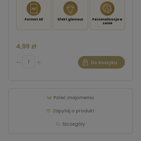
Format A6
Efekt glamour
Personalizacja w
cenie
4,99 zł
Do koszyka
Poleć znajomemu
Zapytaj o produkt
Szczegóły